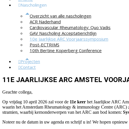
Nascholingen
Overzicht van alle nascholingen
ACR Naderhand
Cardiovascular Rheumatology: Quo Vadis
GAV Nascholing Acceptatierichtlijn
10e Jaarlijkse ARC Voorjaarssymposium
Post-ECTRIMS
10th Bertine Koperberg Conference
Projecten
Contact
11E JAARLIJKSE ARC AMSTEL VOORJA
Geachte collega,
Op vrijdag 10 april 2026 zal voor de
11e keer
het Jaarlijkse ARC Ams
waarin het Amsterdam Rheumatology & immunology Centre (ARC) zijn 
stramien, waarbij kernonderwerpen van het ARC aan bod komen:
Sys
Noteer nu de datum in uw agenda en schrijf u in! We hopen opnieuw