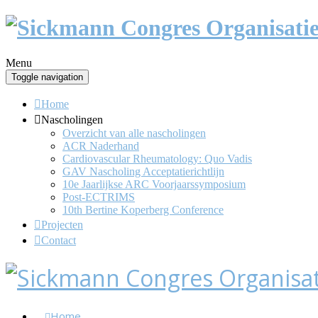
Menu
Toggle navigation
Home
Nascholingen
Overzicht van alle nascholingen
ACR Naderhand
Cardiovascular Rheumatology: Quo Vadis
GAV Nascholing Acceptatierichtlijn
10e Jaarlijkse ARC Voorjaarssymposium
Post-ECTRIMS
10th Bertine Koperberg Conference
Projecten
Contact
Home